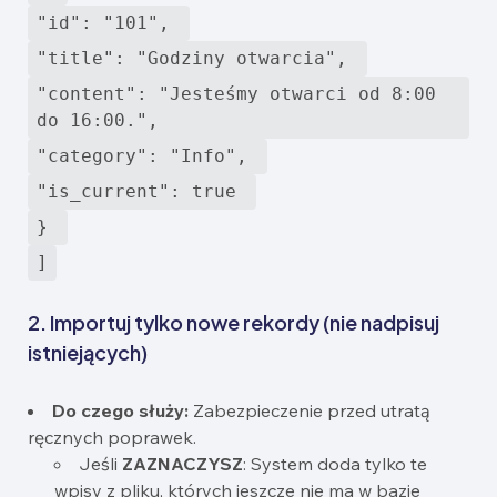
"id": "101", 
"title": "Godziny otwarcia", 
"content": "Jesteśmy otwarci od 8:00 
do 16:00.", 
"category": "Info", 
"is_current": true 
} 
]
2. Importuj tylko nowe rekordy (nie nadpisuj
istniejących)
Do czego służy:
Zabezpieczenie przed utratą
ręcznych poprawek.
Jeśli
ZAZNACZYSZ
: System doda tylko te
wpisy z pliku, których jeszcze nie ma w bazie