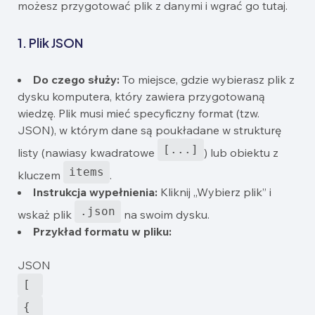
możesz przygotować plik z danymi i wgrać go tutaj.
1. Plik JSON
Do czego służy:
To miejsce, gdzie wybierasz plik z
dysku komputera, który zawiera przygotowaną
wiedzę. Plik musi mieć specyficzny format (tzw.
JSON), w którym dane są poukładane w strukturę
[...]
listy (nawiasy kwadratowe
) lub obiektu z
items
kluczem
.
Instrukcja wypełnienia:
Kliknij „Wybierz plik” i
.json
wskaż plik
na swoim dysku.
Przykład formatu w pliku:
JSON
[ 
{ 